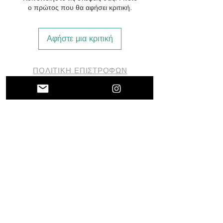
ο πρώτος που θα αφήσει κριτική.
Αφήστε μια κριτική
ΠΟΛΙΤΙΚΗ ΕΠΙΣΤΡΟΦΩΝ
ΟΡΟΙ ΙΣΤΟΣΕΛΙΔΑΣ
ΘΑ ΜΑΣ ΒΡΕΙΤΕ
ΗΛΙΟΥΠΟΛΕΩΣ 128,
ΔΑΦΝΗ
ΑΦΜ
147603223
ΓΕ.ΜΗ
164715403000
e-mail:
info@2activelab.com