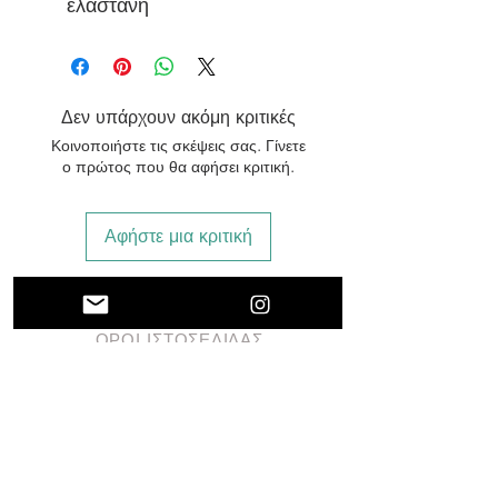
ελαστάνη
Παραγωγή Ελλάδα
Μη τοξικές βαφές
κολακευτικό σχέδιο
Χωρίς σίδερο
Δεν υπάρχουν ακόμη κριτικές
Πλύσιμο στους 30
Κοινοποιήστε τις σκέψεις σας. Γίνετε
βαθμούς
ο πρώτος που θα αφήσει κριτική.
Αφήστε μια κριτική
ΠΟΛΙΤΙΚΗ ΕΠΙΣΤΡΟΦΩΝ
ΟΡΟΙ ΙΣΤΟΣΕΛΙΔΑΣ
ΘΑ ΜΑΣ ΒΡΕΙΤΕ
ΗΛΙΟΥΠΟΛΕΩΣ 128,
ΔΑΦΝΗ