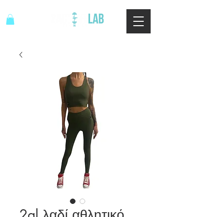
2al λαδί αθλητικό