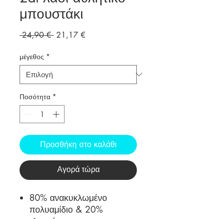
μπουστάκι
Κανονική
Τιμή
 24,90 € 
21,17 €
τιμή
Έκπτωσης
μέγεθος
*
Ποσότητα
*
Προσθήκη στο καλάθι
Αγορά τώρα
80% ανακυκλωμένο
πολυαμίδιο & 20%