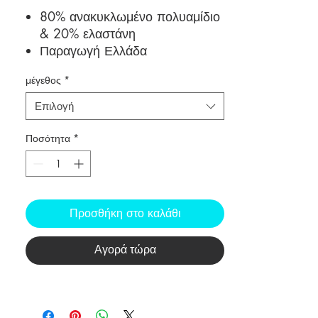
τιμή
Έκπτωσης
80% ανακυκλωμένο πολυαμίδιο
& 20% ελαστάνη
Παραγωγή Ελλάδα
Μη τοξικές βαφές
μέγεθος
*
κολακευτικό σχέδιο
Χωρίς σίδερο
Επιλογή
Πλύσιμο στους 30 βαθμούς
Ποσότητα
*
Προσθήκη στο καλάθι
Αγορά τώρα