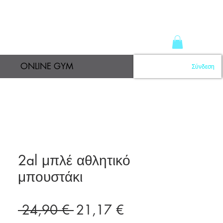
ONLINE GYM
Σύνδεση
2al μπλέ αθλητικό
μπουστάκι
Κανονική
Τιμή
 24,90 € 
21,17 €