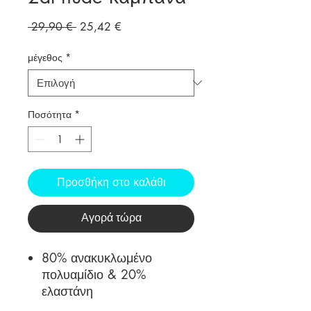
Κανονική
Τιμή
 29,90 € 
25,42 €
τιμή
Έκπτωσης
μέγεθος
*
Ποσότητα
*
Προσθήκη στο καλάθι
Αγορά τώρα
80% ανακυκλωμένο
πολυαμίδιο & 20%
ελαστάνη
Παραγωγή Ελλάδα