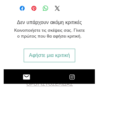
Μη τοξικές βαφές
κολακευτικό σχέδιο
Χωρίς σίδερο
Δεν υπάρχουν ακόμη κριτικές
Πλύσιμο στους 30
Κοινοποιήστε τις σκέψεις σας. Γίνετε
βαθμούς
ο πρώτος που θα αφήσει κριτική.
Αφήστε μια κριτική
ΠΟΛΙΤΙΚΗ ΕΠΙΣΤΡΟΦΩΝ
ΟΡΟΙ ΙΣΤΟΣΕΛΙΔΑΣ
ΘΑ ΜΑΣ ΒΡΕΙΤΕ
ΗΛΙΟΥΠΟΛΕΩΣ 128,
ΔΑΦΝΗ
ΑΦΜ
147603223