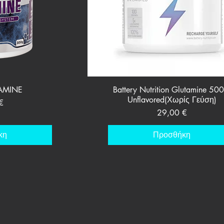
ροβολή
Γρήγορη προβολή
AMINE
Battery Nutrition Glutamine 500
Unflavored(Χωρίς Γεύση)
€
Τιμή
29,00 €
κη
Προσθήκη