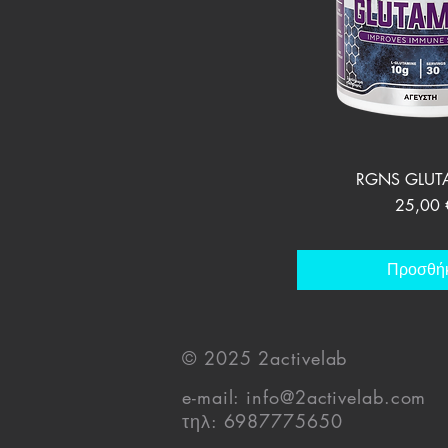
Γρήγορη π
RGNS GLUT
Τιμή
25,00 
Προσθή
© 2025 2activelab
e-mail:
info@2activelab.com
τηλ: 6987775650